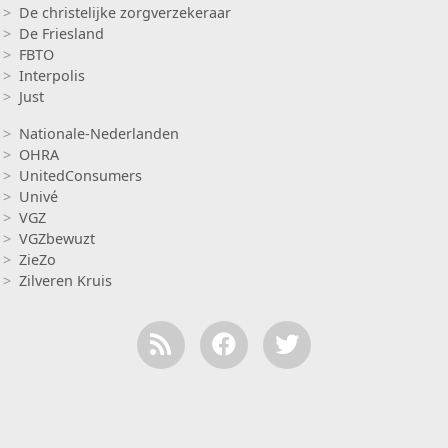
De christelijke zorgverzekeraar
De Friesland
FBTO
Interpolis
Just
Insurance 2
Nationale-Nederlanden
OHRA
UnitedConsumers
Univé
VGZ
VGZbewuzt
ZieZo
Zilveren Kruis