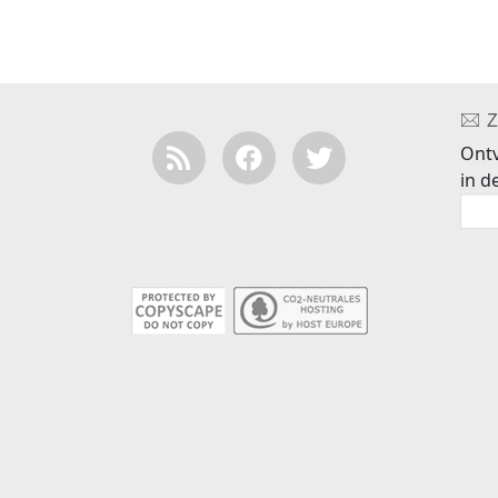
Z
Ontv
in d