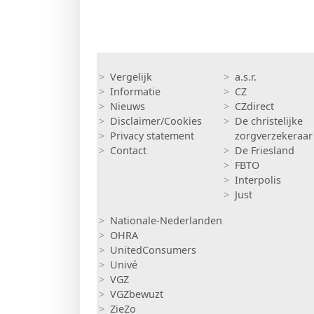
Voet
Insurance
Vergelijk
a.s.r.
Informatie
CZ
Nieuws
CZdirect
Disclaimer/Cookies
De christelijke
Privacy statement
zorgverzekeraar
Contact
De Friesland
FBTO
Interpolis
Just
Insurance 2
Nationale-Nederlanden
OHRA
UnitedConsumers
Univé
VGZ
VGZbewuzt
ZieZo