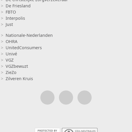
De Friesland
FBTO
Interpolis
Just
Insurance 2
Nationale-Nederlanden
OHRA
UnitedConsumers
Univé
VGZ
VGZbewuzt
ZieZo
Zilveren Kruis