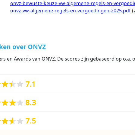
Document
onvz-bewuste-keuze-vw-algemene-regels-en-vergoedi
Document
onvz-vw-algemene-regels-en-vergoedingen-2025.pdf
(
eken over ONVZ
ers en Awards van ONVZ. De scores zijn gebaseerd op o.a.
7.1
8.3
7.5