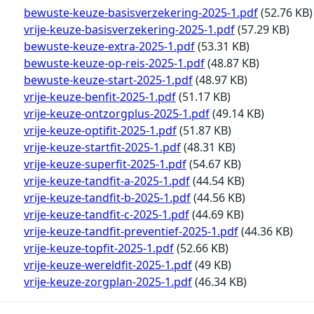
Document
bewuste-keuze-basisverzekering-2025-1.pdf
(52.76 KB)
Document
vrije-keuze-basisverzekering-2025-1.pdf
(57.29 KB)
Document
bewuste-keuze-extra-2025-1.pdf
(53.31 KB)
Document
bewuste-keuze-op-reis-2025-1.pdf
(48.87 KB)
Document
bewuste-keuze-start-2025-1.pdf
(48.97 KB)
Document
vrije-keuze-benfit-2025-1.pdf
(51.17 KB)
Document
vrije-keuze-ontzorgplus-2025-1.pdf
(49.14 KB)
Document
vrije-keuze-optifit-2025-1.pdf
(51.87 KB)
Document
vrije-keuze-startfit-2025-1.pdf
(48.31 KB)
Document
vrije-keuze-superfit-2025-1.pdf
(54.67 KB)
Document
vrije-keuze-tandfit-a-2025-1.pdf
(44.54 KB)
Document
vrije-keuze-tandfit-b-2025-1.pdf
(44.56 KB)
Document
vrije-keuze-tandfit-c-2025-1.pdf
(44.69 KB)
Document
vrije-keuze-tandfit-preventief-2025-1.pdf
(44.36 KB)
Document
vrije-keuze-topfit-2025-1.pdf
(52.66 KB)
Document
vrije-keuze-wereldfit-2025-1.pdf
(49 KB)
Document
vrije-keuze-zorgplan-2025-1.pdf
(46.34 KB)