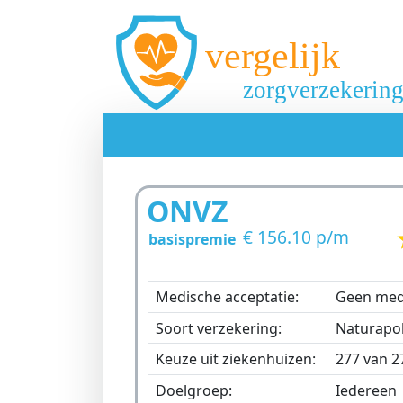
Overslaan en naar de inhoud gaan
Main navigation
ONVZ
€ 156.10 p/m
basispremie
medische acceptatie:
geen me
soort verzekering:
naturapol
keuze uit ziekenhuizen:
277 van
doelgroep:
iedereen