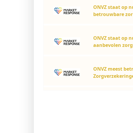
ONVZ staat op n
Image
betrouwbare zor
ONVZ staat op n
Image
aanbevolen zorgv
ONVZ meest betr
Image
Zorgverzekeringe