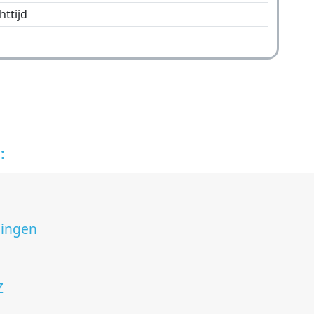
httijd
:
lingen
Z