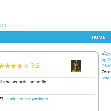
HOME
image
7.5
ONVZ
Zorg
waar
dische beoordeling nodig
is
 277
zoek een zorgverlener